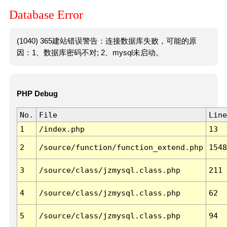
Database Error
(1040) 365建站错误警告：连接数据库失败，可能的原
因：1、数据库密码不对; 2、mysql未启动。
PHP Debug
No.
File
Line
1
/index.php
13
2
/source/function/function_extend.php
1548
3
/source/class/jzmysql.class.php
211
4
/source/class/jzmysql.class.php
62
5
/source/class/jzmysql.class.php
94