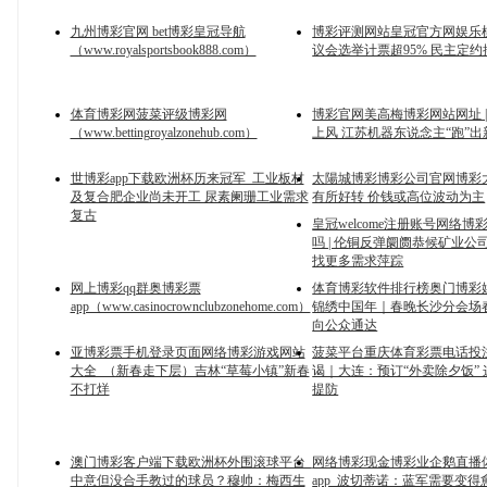
九州博彩官网 bet博彩皇冠导航
博彩评测网站皇冠官方网娱乐
（www.royalsportsbook888.com）
议会选举计票超95% 民主定约
体育博彩网菠菜评级博彩网
博彩官网美高梅博彩网站网址 |
（www.bettingroyalzonehub.com）
上风 江苏机器东说念主“跑”
世博彩app下载欧洲杯历来冠军_工业板材
太陽城博彩博彩公司官网博彩
及复合肥企业尚未开工 尿素阑珊工业需求
有所好转 价钱或高位波动为主
复古
皇冠welcome注册账号网络
吗 | 伦铜反弹阛阓恭候矿业公
找更多需求萍踪
网上博彩qq群奥博彩票
体育博彩软件排行榜奥门博彩娱
app（www.casinocrownclubzonehome.com）
锦绣中国年｜春晚长沙分会场
向公众通达
亚博彩票手机登录页面网络博彩游戏网站
菠菜平台重庆体育彩票电话投注 
大全_（新春走下层）吉林“草莓小镇”新春
谒｜大连：预订“外卖除夕饭”
不打烊
提防
澳门博彩客户端下载欧洲杯外围滚球平台_
网络博彩现金博彩业企鹅直播
中意但没合手教过的球员？穆帅：梅西生
app_波切蒂诺：蓝军需要变