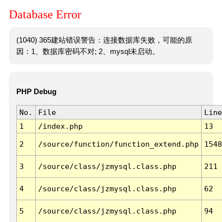
Database Error
(1040) 365建站错误警告：连接数据库失败，可能的原
因：1、数据库密码不对; 2、mysql未启动。
PHP Debug
No.
File
Line
1
/index.php
13
2
/source/function/function_extend.php
1548
3
/source/class/jzmysql.class.php
211
4
/source/class/jzmysql.class.php
62
5
/source/class/jzmysql.class.php
94