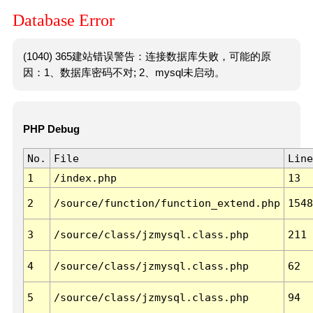
Database Error
(1040) 365建站错误警告：连接数据库失败，可能的原
因：1、数据库密码不对; 2、mysql未启动。
PHP Debug
No.
File
Line
1
/index.php
13
2
/source/function/function_extend.php
1548
3
/source/class/jzmysql.class.php
211
4
/source/class/jzmysql.class.php
62
5
/source/class/jzmysql.class.php
94