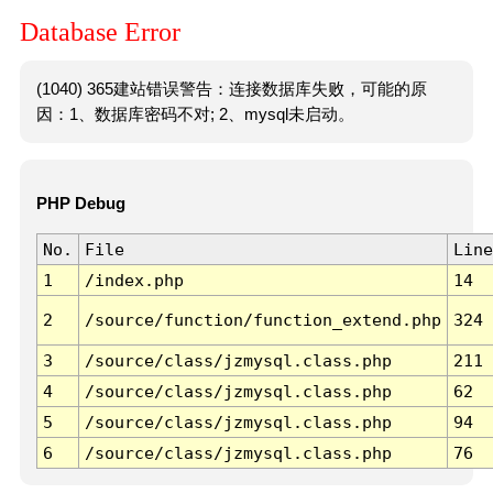
Database Error
(1040) 365建站错误警告：连接数据库失败，可能的原
因：1、数据库密码不对; 2、mysql未启动。
PHP Debug
No.
File
Line
1
/index.php
14
2
/source/function/function_extend.php
324
3
/source/class/jzmysql.class.php
211
4
/source/class/jzmysql.class.php
62
5
/source/class/jzmysql.class.php
94
6
/source/class/jzmysql.class.php
76