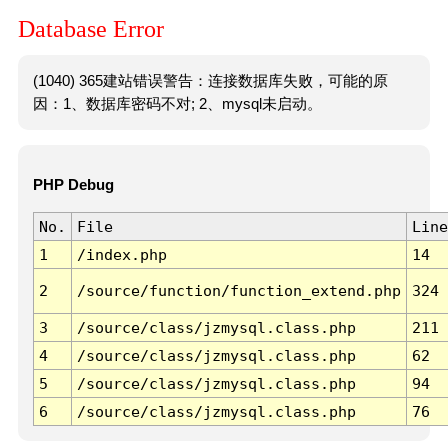
Database Error
(1040) 365建站错误警告：连接数据库失败，可能的原
因：1、数据库密码不对; 2、mysql未启动。
PHP Debug
No.
File
Line
1
/index.php
14
2
/source/function/function_extend.php
324
3
/source/class/jzmysql.class.php
211
4
/source/class/jzmysql.class.php
62
5
/source/class/jzmysql.class.php
94
6
/source/class/jzmysql.class.php
76