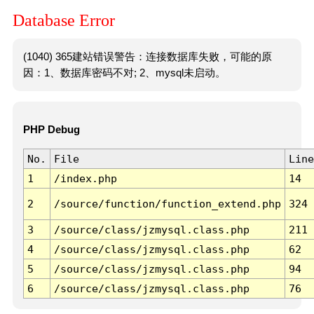
Database Error
(1040) 365建站错误警告：连接数据库失败，可能的原
因：1、数据库密码不对; 2、mysql未启动。
PHP Debug
No.
File
Line
1
/index.php
14
2
/source/function/function_extend.php
324
3
/source/class/jzmysql.class.php
211
4
/source/class/jzmysql.class.php
62
5
/source/class/jzmysql.class.php
94
6
/source/class/jzmysql.class.php
76