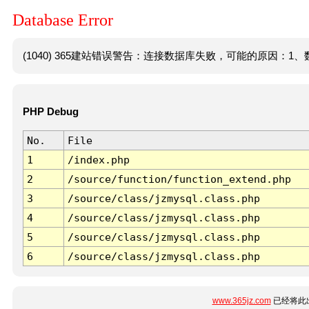
Database Error
(1040) 365建站错误警告：连接数据库失败，可能的原因：1、数
PHP Debug
No.
File
1
/index.php
2
/source/function/function_extend.php
3
/source/class/jzmysql.class.php
4
/source/class/jzmysql.class.php
5
/source/class/jzmysql.class.php
6
/source/class/jzmysql.class.php
www.365jz.com
已经将此